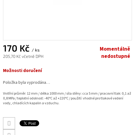
170 Kč
Momentálně
/ ks
nedostupné
205,70 Kč včetně DPH
Měrná
Možnosti doručení
cena:
Položka byla vyprodána…
Vnitřní průměr: 12 mm / délka 1000 mm / síla stěny: cca 5 mm / pracovní tlak: 0,1 až
0,8 MPa / teplotní odolnost: -40°C až +220°C / použití: vhodné pro tlakové vedení
vody, chladících kapalin a vzduchu.