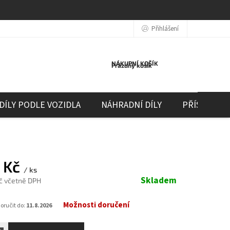
Přihlášení
NÁKUPNÍ KOŠÍK
Prázdný košík
DÍLY PODLE VOZIDLA
NÁHRADNÍ DÍLY
PŘÍSLUŠEN
 Kč
/ ks
Skladem
Kč včetně DPH
Možnosti doručení
ručit do:
11.8.2026