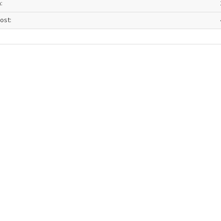
a
:
ost
: