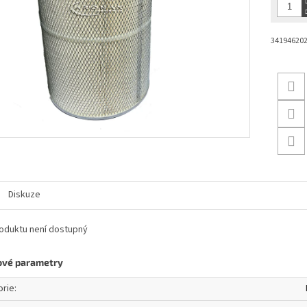
341946202
Diskuze
oduktu není dostupný
ové parametry
orie
: