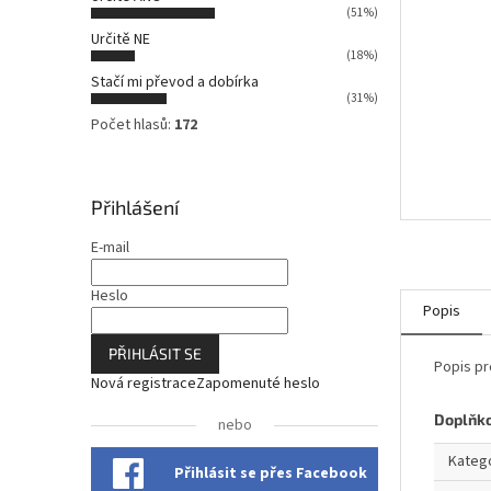
n
(51%)
n
Určitě NE
í
(18%)
p
Stačí mi převod a dobírka
a
(31%)
n
Počet hlasů:
172
e
l
Přihlášení
E-mail
Heslo
Popis
PŘIHLÁSIT SE
Popis pr
Nová registrace
Zapomenuté heslo
Doplňk
nebo
Kateg
Přihlásit se přes Facebook