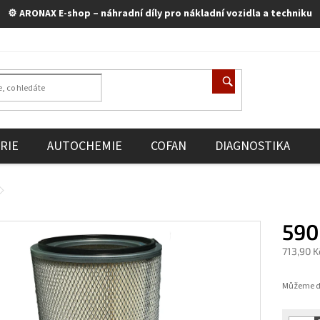
⚙️ ARONAX E-shop – náhradní díly pro nákladní vozidla a techniku
RIE
AUTOCHEMIE
COFAN
DIAGNOSTIKA
590
713,90 
Měrná
cena:
Můžeme do