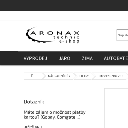
Přejít
na
obsah
VÝPRODEJ
JARO
ZIMA
AUTOBATE
Domů
NÁHRADNÍ DÍLY
FILTRY
Filtr vzduchu V 13
P
o
Dotazník
s
t
Máte zájem o možnost platby
r
kartou? (Gopay, Comgate...)
a
Určitě ANO