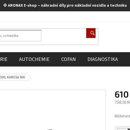
⚙️ ARONAX E-shop – náhradní díly pro nákladní vozidla a techniku
RIE
AUTOCHEMIE
COFAN
DIAGNOSTIKA
AZ 300, KAROSA 900
610
738,10 
Měrná
cena:
Můžeme do