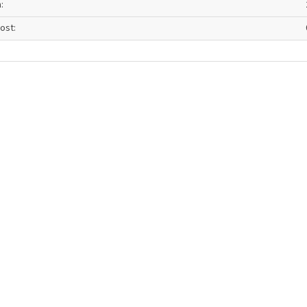
a
:
ost
: