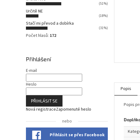
n
(51%)
n
Určitě NE
í
(18%)
p
Stačí mi převod a dobírka
a
(31%)
n
Počet hlasů:
172
e
l
Přihlášení
E-mail
Heslo
Popis
PŘIHLÁSIT SE
Popis pr
Nová registrace
Zapomenuté heslo
Doplňk
nebo
Kateg
Přihlásit se přes Facebook