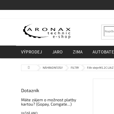
Přejít
na
obsah
VÝPRODEJ
JARO
ZIMA
AUTOBATE
Domů
NÁHRADNÍ DÍLY
FILTRY
Filtr oleje M1.2C LI
P
o
Dotazník
s
t
Máte zájem o možnost platby
r
kartou? (Gopay, Comgate...)
a
Určitě ANO