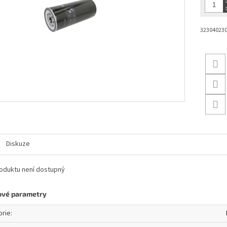
32304023
Diskuze
oduktu není dostupný
ové parametry
orie
: