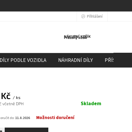
Přihlášení
NÁKUPNÍ KOŠÍK
Prázdný košík
DÍLY PODLE VOZIDLA
NÁHRADNÍ DÍLY
PŘÍSLUŠEN
 Kč
/ ks
Skladem
Kč včetně DPH
Možnosti doručení
ručit do:
11.8.2026