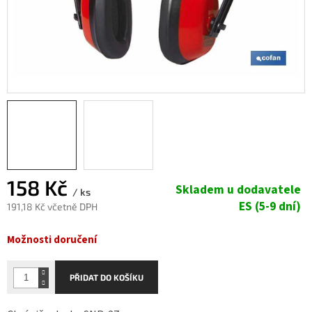
158 Kč
Skladem u dodavatele
/ ks
ES (5-9 dní)
191,18 Kč včetně DPH
Měrná
Možnosti doručení
cena:
PŘIDAT DO KOŠÍKU