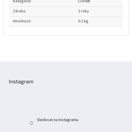
Kategorie
:
COFAN
Záruka
:
2 roky
Hmotnost
:
0.2 kg
Z
á
p
Instagram
a
t
í
Sledovat na Instagramu