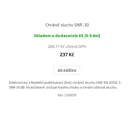
Chránič sluchu SNR-30
Skladem u dodavatele ES (5-9 dní)
286,77 Kč včetně DPH
237 Kč
DO KOŠÍKU
Elektronický a flexibilní protihlukový žlutý chránič sluchu UNE-EN 20352-1.
SNR-30 dB. Víceúčelové: snižuje hladinu hluku a chrání citlivost sluchu.
Kód:
11000039