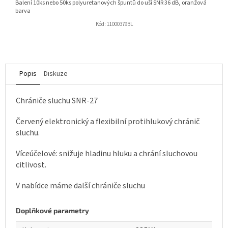
Balení 10ks nebo 50ks polyuretanových špuntů do uší SNR 36 dB, oranžová
barva
Kód:
11000379BL
Popis
Diskuze
Chrániče sluchu SNR-27
Červený elektronický a flexibilní protihlukový chránič
sluchu.
Víceúčelové: snižuje hladinu hluku a chrání sluchovou
citlivost.
V nabídce máme další chrániče sluchu
Doplňkové parametry