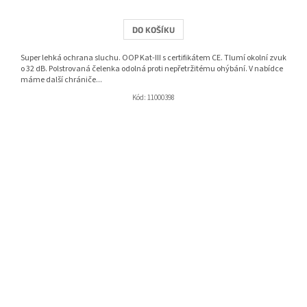
DO KOŠÍKU
Super lehká ochrana sluchu. OOP Kat-III s certifikátem CE. Tlumí okolní zvuk
o 32 dB. Polstrovaná čelenka odolná proti nepřetržitému ohýbání. V nabídce
máme další chrániče...
Kód:
11000398